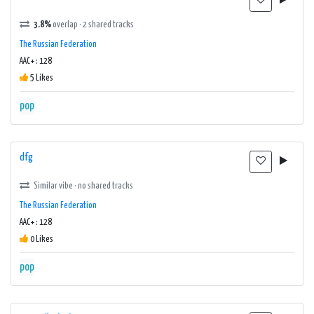
3.8%
overlap · 2 shared tracks
The Russian Federation
AAC+ : 128
5 Likes
pop
dfg
Similar vibe · no shared tracks
The Russian Federation
AAC+ : 128
0 Likes
pop