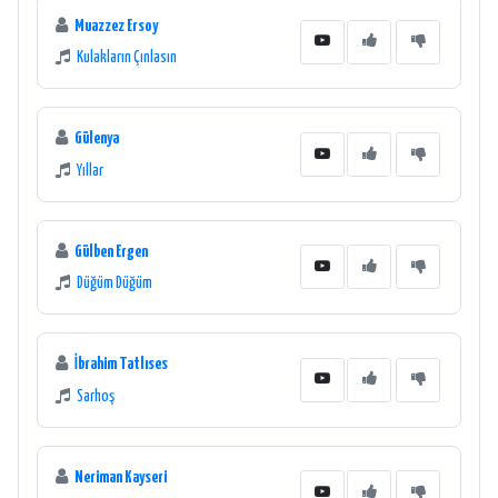
Muazzez Ersoy
Kulakların Çınlasın
Gülenya
Yıllar
Gülben Ergen
Düğüm Düğüm
İbrahim Tatlıses
Sarhoş
Neriman Kayseri