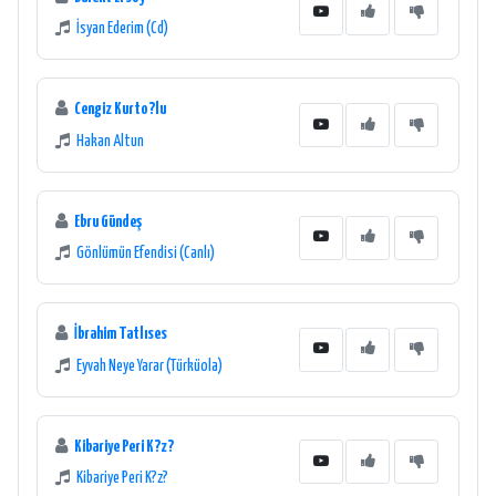
İsyan Ederim (Cd)
Cengiz Kurto?lu
Hakan Altun
Ebru Gündeş
Gönlümün Efendisi (Canlı)
İbrahim Tatlıses
Eyvah Neye Yarar (Türküola)
Kibariye Peri K?z?
Kibariye Peri K?z?