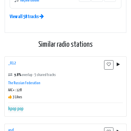
Kaçma Gülüm
View all 58 tracks
Similar radio stations
_012
9.8%
overlap · 5 shared tracks
The Russian Federation
AAC+ : 128
3 Likes
kpop
pop
asd