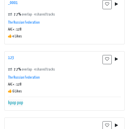
_0001
7.7%
overlap · 4 shared tracks
The Russian Federation
AAC+ : 128
4 Likes
123
7.7%
overlap · 4 shared tracks
The Russian Federation
AAC+ : 128
6 Likes
kpop
pop