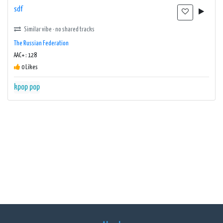
sdf
Similar vibe · no shared tracks
The Russian Federation
AAC+ : 128
0 Likes
kpop
pop