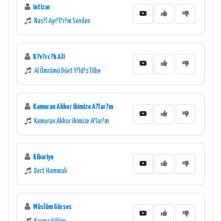
intizar
Nas?l Ayr?l?r?m Senden
K?v?rc?k Ali
Al Ömrümü Düet Y?ld?z Tilbe
Kamuran Akkor ikimize A?lar?m
Kamuran Akkor ikimize A?lar?m
Kibariye
Dert Hammalı
Müslüm Gürses