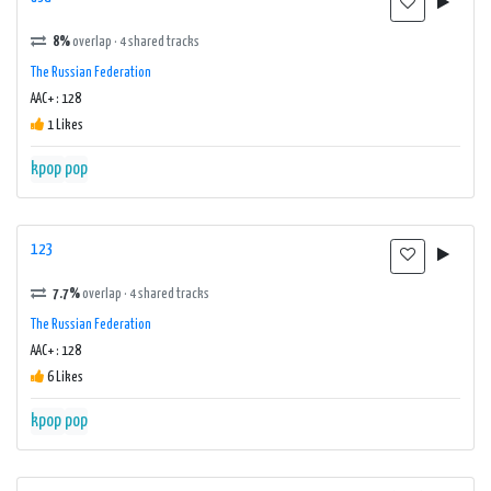
8%
overlap · 4 shared tracks
The Russian Federation
AAC+ : 128
1 Likes
kpop
pop
123
7.7%
overlap · 4 shared tracks
The Russian Federation
AAC+ : 128
6 Likes
kpop
pop