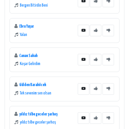
Bergen Bitirdin Beni
Ebru Yaşar
Yalan
Canan Sabah
Koşar Gelirdim
Gülden Karaböcek
Tek sevenim sen olsan
yıldız tılbe geceler şarhoş
yıldız tılbe geceler şarhoş