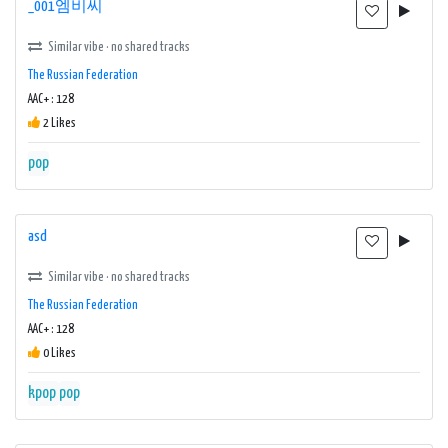
_001엠비씨
Similar vibe · no shared tracks
The Russian Federation
AAC+ : 128
2 Likes
pop
asd
Similar vibe · no shared tracks
The Russian Federation
AAC+ : 128
0 Likes
kpop
pop