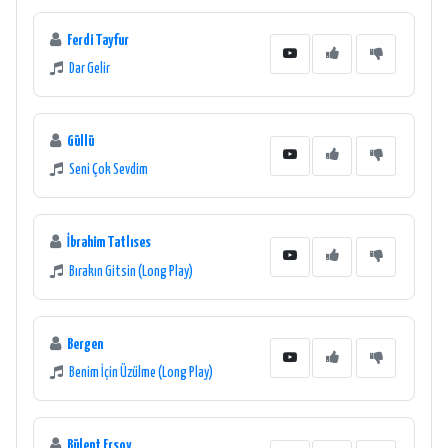
Ferdi Tayfur
Dar Gelir
Güllü
Seni Çok Sevdim
İbrahim Tatlıses
Bırakın Gitsin (Long Play)
Bergen
Benim İçin Üzülme (Long Play)
Bülent Ersoy