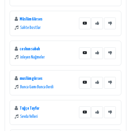
Müslüm Gürses
Sahte Dostlar
coskun sabah
inleyen Nağmeler
muslüm gürses
Bunca Gamı Bunca Derdi
Tuğçe Tayfur
Sevda Yelleri