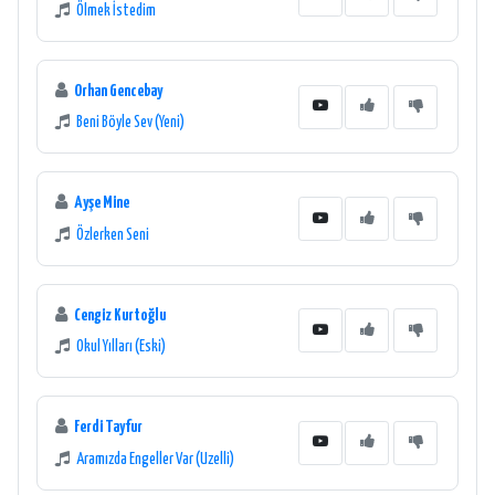
Ölmek İstedim
Orhan Gencebay
Beni Böyle Sev (Yeni)
Ayşe Mine
Özlerken Seni
Cengiz Kurtoğlu
Okul Yılları (Eski)
Ferdi Tayfur
Aramızda Engeller Var (Uzelli)