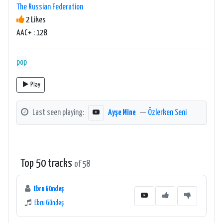
The Russian Federation
2 Likes
AAC+ : 128
pop
Play
Last seen playing:
Ayşe Mine
—
Özlerken Seni
Top 50 tracks
of 58
Ebru Gündeş
Ebru Gündeş