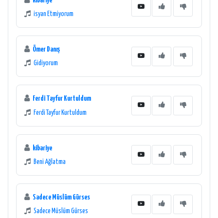
kibariye
isyan Etmiyorum
Ömer Danış
Gidiyorum
Ferdi Tayfur Kurtuldum
Ferdi Tayfur Kurtuldum
kibariye
Beni Ağlatma
Sadece Müslüm Gürses
Sadece Müslüm Gürses