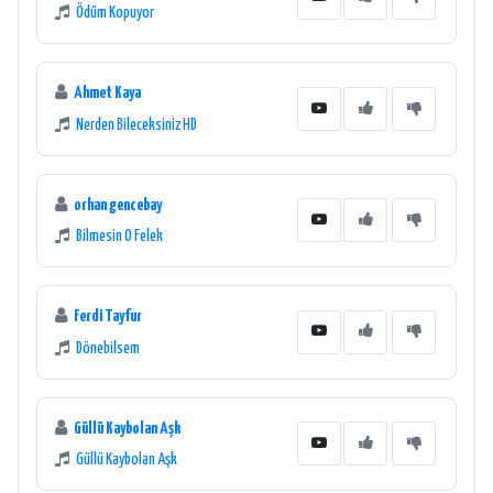
Ödüm Kopuyor
Ahmet Kaya
Nerden Bileceksiniz HD
orhan gencebay
Bilmesin O Felek
Ferdi Tayfur
Dönebilsem
Güllü Kaybolan Aşk
Güllü Kaybolan Aşk