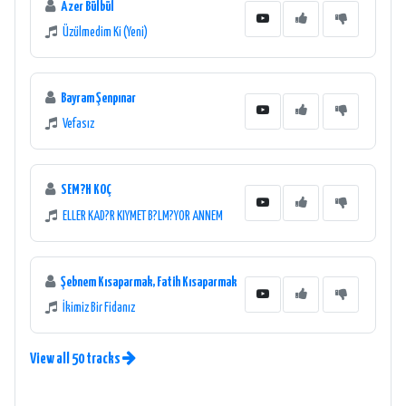
Azer Bülbül
Üzülmedim Ki (Yeni)
Bayram Şenpınar
Vefasız
SEM?H KOÇ
ELLER KAD?R KIYMET B?LM?YOR ANNEM
Şebnem Kısaparmak, Fatih Kısaparmak
İkimiz Bir Fidanız
View all 50 tracks