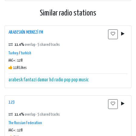
Similar radio stations
ARABESKİN MERKEZİ FM
11.4%
overlap · 5 shared tracks
Turkey
/
turkish
AAC+ : 128
118 Likes
arabesk fantazi
damar
hd radio
pop
pop music
123
11.4%
overlap · 5 shared tracks
The Russian Federation
AAC+ : 128