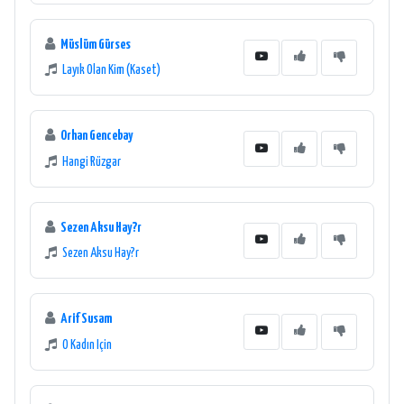
Müslüm Gürses
Layık Olan Kim (Kaset)
Orhan Gencebay
Hangi Rüzgar
Sezen Aksu Hay?r
Sezen Aksu Hay?r
Arif Susam
O Kadın Için