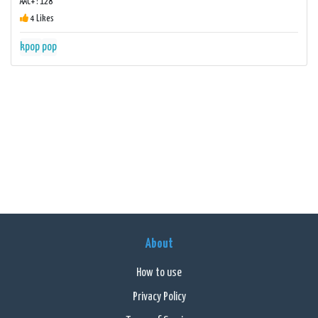
AAC+ : 128
4 Likes
kpop
pop
About
How to use
Privacy Policy