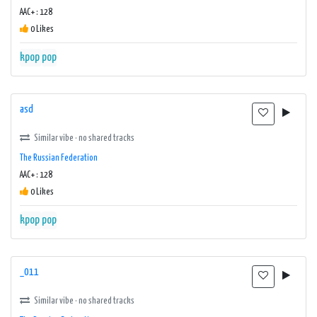
AAC+ : 128
0 Likes
kpop
pop
asd
Similar vibe · no shared tracks
The Russian Federation
AAC+ : 128
0 Likes
kpop
pop
_011
Similar vibe · no shared tracks