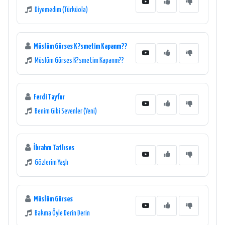
Diyemedim (Türküola)
Müslüm Gürses K?smetim Kapanm??
Müslüm Gürses K?smetim Kapanm??
Ferdi Tayfur
Benim Gibi Sevenler (Yeni)
İbrahm Tatlıses
Gözlerim Yaşlı
Müslüm Gürses
Bakma Öyle Derin Derin