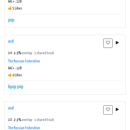
AAC+ : 128
5 Likes
pop
asd
2.5%
overlap · 1 shared track
The Russian Federation
AAC+ : 128
0 Likes
kpop
pop
asd
2.3%
overlap · 1 shared track
The Russian Federation