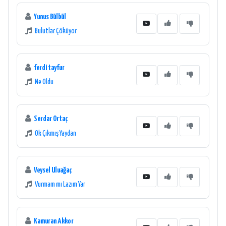
Yunus Bülbül
Bulutlar Çöküyor
ferdi tayfur
Ne Oldu
Serdar Ortaç
Ok Çıkmış Yaydan
Veysel Uluağaç
Vurmam mı Lazım Yar
Kamuran Akkor