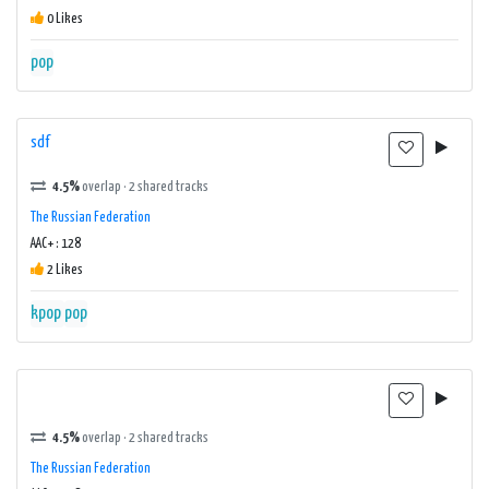
0 Likes
pop
sdf
4.5%
overlap · 2 shared tracks
The Russian Federation
AAC+ : 128
2 Likes
kpop
pop
4.5%
overlap · 2 shared tracks
The Russian Federation