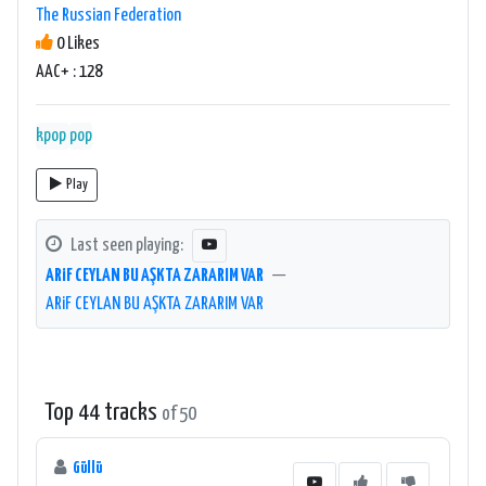
The Russian Federation
0 Likes
AAC+ : 128
kpop
pop
Play
Last seen playing:
ARiF CEYLAN BU AŞKTA ZARARIM VAR
—
ARiF CEYLAN BU AŞKTA ZARARIM VAR
Top 44 tracks
of 50
Güllü