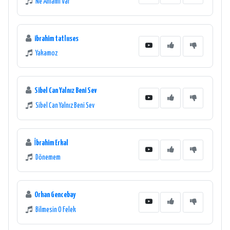
Ne Anlamı Var
ibrahim tatlııses
Yakamoz
Sibel Can Yalnız Beni Sev
Sibel Can Yalnız Beni Sev
İbrahim Erkal
Dönemem
Orhan Gencebay
Bilmesin O Felek