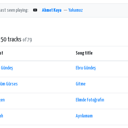
Last seen playing:
Ahmet Kaya
—
Yakamoz
 50 tracks
of 79
st
Song title
u Gündeş
Ebru Gündeş
lüm Gürses
Gitme
gen
Elimde Fotoğrafın
ah
Ayrılamam