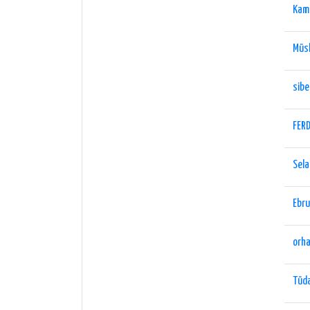
Kam
Müs
sibe
FERD
Sela
Ebru
orh
Tüd