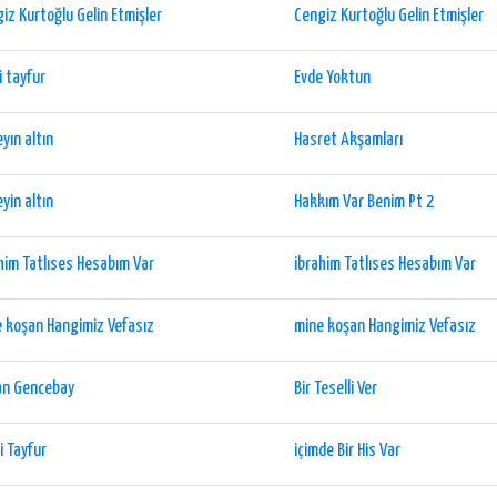
iz Kurtoğlu Gelin Etmişler
Cengiz Kurtoğlu Gelin Etmişler
i tayfur
Evde Yoktun
yın altın
Hasret Akşamları
yin altın
Hakkım Var Benim Pt 2
him Tatlıses Hesabım Var
ibrahim Tatlıses Hesabım Var
 koşan Hangimiz Vefasız
mine koşan Hangimiz Vefasız
an Gencebay
Bir Teselli Ver
i Tayfur
içimde Bir His Var