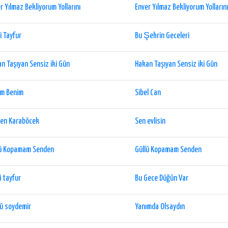
r Yılmaz Bekliyorum Yollarını
Enver Yılmaz Bekliyorum Yollarını
i Tayfur
Bu Şehrin Geceleri
n Taşıyan Sensiz iki Gün
Hakan Taşıyan Sensiz iki Gün
ım Benim
Sibel Can
den Karaböcek
Sen evlisin
lü Kopamam Senden
Güllü Kopamam Senden
i tayfur
Bu Gece Düğün Var
ü soydemir
Yanımda Olsaydın