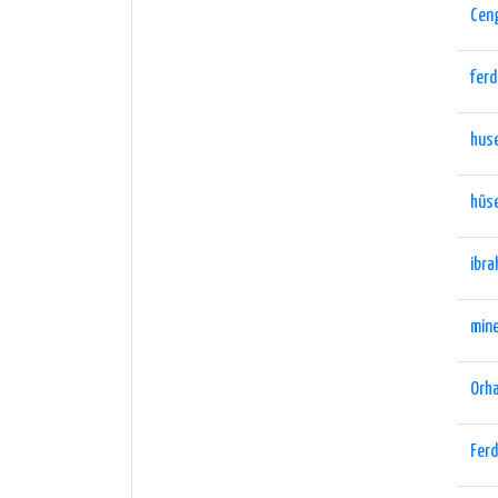
Ceng
ferd
huse
hüse
ibra
mine
Orh
Ferd