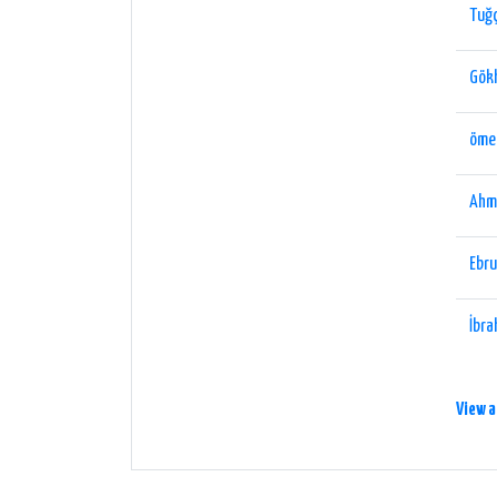
Tuğç
Gök
ömer
Ahm
Ebr
İbra
View a