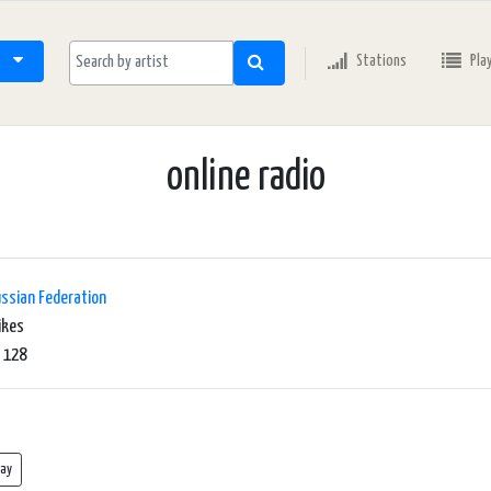
Stations
Pla
online radio
ssian Federation
ikes
 128
lay