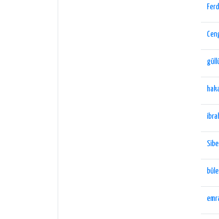
Ferd
Ceng
güll
haka
ibra
Sibe
büle
emr