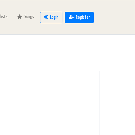
ylists
Songs
Login
Register