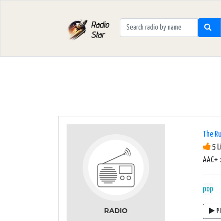
The Ru
5 L
AAC+ :
pop
P