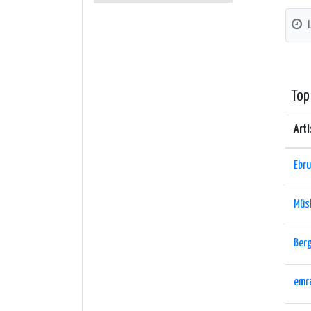
Top
Arti
Ebr
Müs
Ber
emr