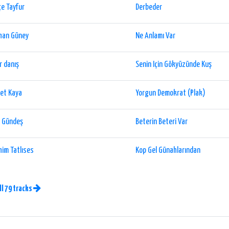
e Tayfur
Derbeder
han Güney
Ne Anlamı Var
 danış
Senin Için Gökyüzünde Kuş
et Kaya
Yorgun Demokrat (Plak)
u Gündeş
Beterin Beteri Var
him Tatlıses
Kop Gel Günahlarından
ll 79 tracks