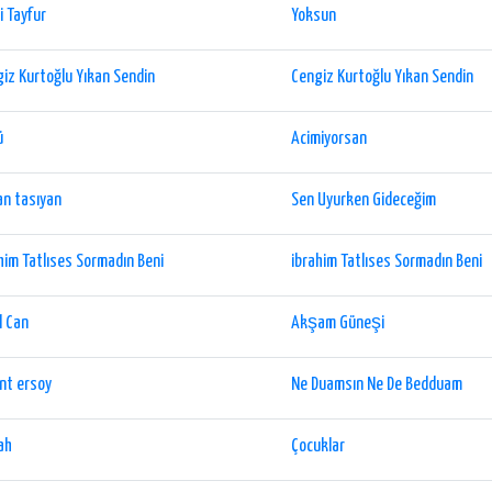
i Tayfur
Yoksun
iz Kurtoğlu Yıkan Sendin
Cengiz Kurtoğlu Yıkan Sendin
ü
Acimiyorsan
n tasıyan
Sen Uyurken Gideceğim
him Tatlıses Sormadın Beni
ibrahim Tatlıses Sormadın Beni
l Can
Akşam Güneşi
nt ersoy
Ne Duamsın Ne De Bedduam
ah
Çocuklar