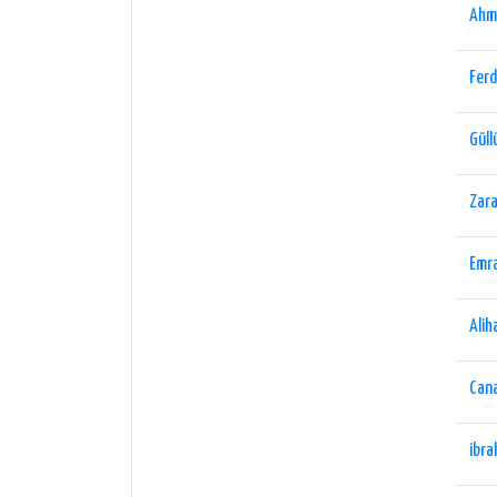
Ahm
Ferd
Güll
Zara
Emra
Alih
Can
ibra