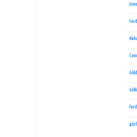
Enve
Ferd
Haka
Can
Gül
Gül
ferd
gücl