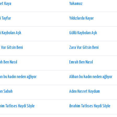
et Kaya
Yakamoz
i Tayfur
Yıldızlarda Kayar
ü Kaybolan Aşk
Güllü Kaybolan Aşk
 Vur Gitsin Beni
Zara Vur Gitsin Beni
h Ben Nasıl
Emrah Ben Nasıl
an bu kadın neden ağlıyor
Alihan bu kadın neden ağlıyor
an Sabah
Adını Hasret Koydum
him Tatlıses Haydi Söyle
ibrahim Tatlıses Haydi Söyle