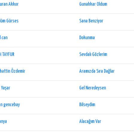
uran Akkor
Gunahkar Oldum
lüm Gürses
Sana Benziyor
l can
Dokunma
i TAYFUR
Sevdalı Gözlerim
hattin Özdemir
Aramızda Sıra Dağlar
 Yaşar
Gel Neredeysen
an gencebay
Bilseydim
anya
Alacağım Var