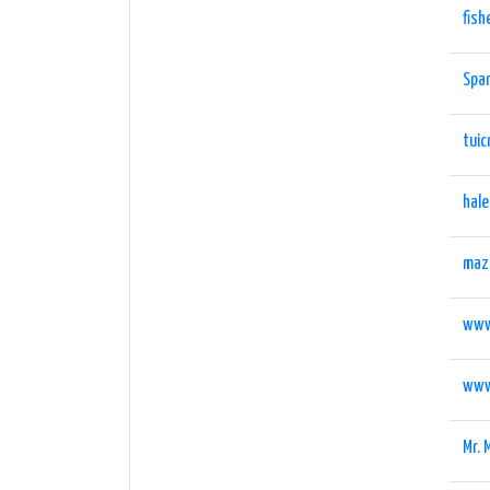
fis
Span
tuic
hal
maz
www
www
Mr. 