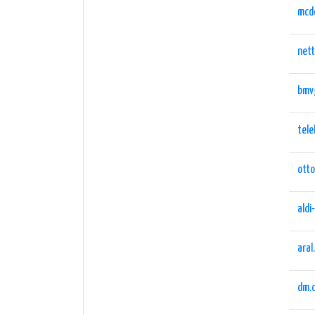
mcd
nett
bmv
tel
otto
aldi
aral
dm.