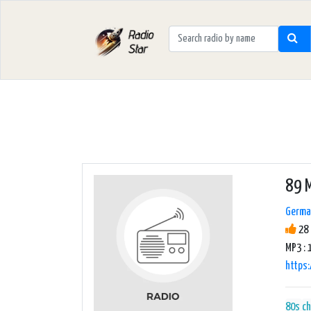
89 
Germa
28 
MP3 : 
https
80s
ch