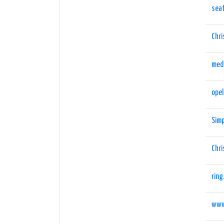
sea
Chri
med
opel
Simp
Chri
ring
www