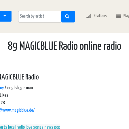
Stations
Pla
89 MAGICBLUE Radio online radio
MAGICBLUE Radio
ny
/ english,german
Likes
128
://www.magicblue.de/
arts
local radio
love songs
news
pop