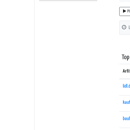
P
Top
Arti
lidl.
kauf
bau