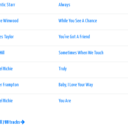
ntic Starr
Always
ve Winwood
While You See A Chance
s Taylor
You've Got A Friend
ill
Sometimes When We Touch
el Richie
Truly
er Frampton
Baby, I Love Your Way
el Richie
You Are
ll 788 tracks