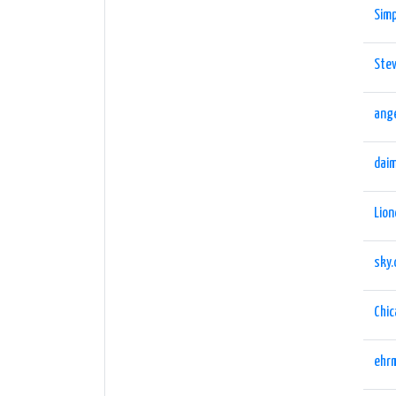
Simp
Stev
ange
daim
Lion
sky.
Chi
ehr