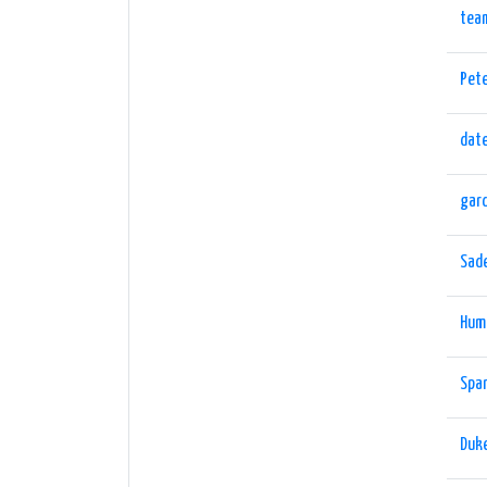
tea
Pete
date
gar
Sad
Hum
Span
Duk