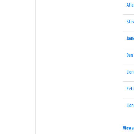
Atla
Ste
Jame
Dan H
Lion
Pet
Lion
View a