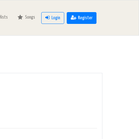
ylists
Songs
Login
Register