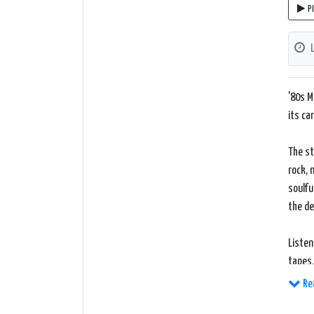
P
'80s M
its ca
The st
rock, 
soulfu
the de
Listen
tapes.
unique
Re