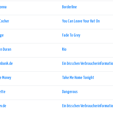
onna
Borderline
Cocker
You Can Leave Your Hat On
age
Fade To Grey
an Duran
Rio
mbank.de
Ein bisschen Verbraucherinformation
ie Money
Take Me Home Tonight
ette
Dangerous
v.de
Ein bisschen Verbraucherinformation