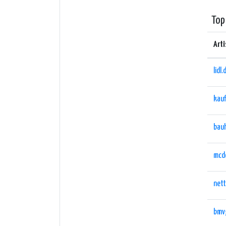
The DJ
They o
Top
What s
Arti
select
experi
lidl.
Whethe
kauf
Mix Ra
Radio'
bau
mcd
nett
bmv