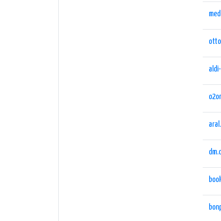
med
otto
aldi
o2on
aral
dm.
boo
bonp