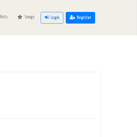
ylists
Songs
Login
Register