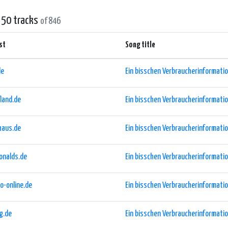
s at '80s Mix Radio' are passionate about the music of the era and bring the
ffer interesting trivia, fun facts, and engaging commentary, making the liste
 50 tracks
of 846
ets '80s Mix Radio' apart from other online radio stations is its commitment to
st
Song title
s high-quality audio files to ensure that listeners get the best sound experie
ence, allowing listeners to enjoy the music without any interruption.
de
Ein bisschen Verbraucherinformation
r you are an '80s baby looking to relive your favorite hits or a younger listen
land.de
Ein bisschen Verbraucherinformation
dio' is the go-to destination for all music enthusiasts. So dust off your leg w
 for a dose of pure nostalgia and musical bliss.
haus.de
Ein bisschen Verbraucherinformation
onalds.de
Ein bisschen Verbraucherinformation
o-online.de
Ein bisschen Verbraucherinformation
g.de
Ein bisschen Verbraucherinformation