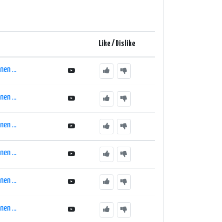
ir extensive knowledge and enthusiasm to the airwaves.
ning experience even more enjoyable and captivating.
 authenticity and quality. The station carefully
Like / Dislike
nce possible. It also provides a seamless streaming
en ...
er exploring the timeless classics of the decade, '80s
en ...
armers, put on your Walkman, and tune in to '80s Mix
en ...
en ...
en ...
en ...