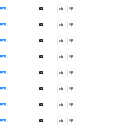
en ...
en ...
en ...
en ...
en ...
en ...
en ...
en ...