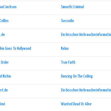
ael Jackson
Smooth Criminal
Collins
Sussudio
t.de
Ein bisschen Verbraucherinformation
kie Goes To Hollywood
Relax
 Order
True Faith
el Richie
Dancing On The Ceiling
rt.de
Ein bisschen Verbraucherinformation
Jovi
Wanted Dead Or Alive