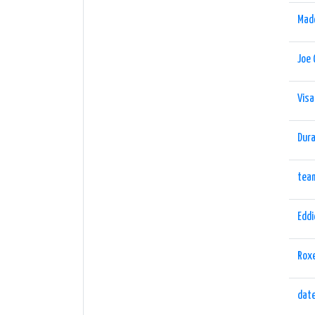
Mad
Joe 
Vis
Dur
tea
Edd
Rox
date