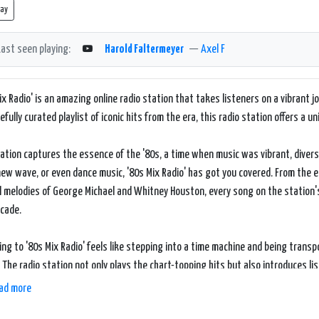
lay
Last seen playing:
Harold Faltermeyer
—
Axel F
ix Radio' is an amazing online radio station that takes listeners on a vibrant 
refully curated playlist of iconic hits from the era, this radio station offers a u
ation captures the essence of the '80s, a time when music was vibrant, diverse
new wave, or even dance music, '80s Mix Radio' has got you covered. From the
l melodies of George Michael and Whitney Houston, every song on the station's 
cade.
ing to '80s Mix Radio' feels like stepping into a time machine and being transpo
 The radio station not only plays the chart-topping hits but also introduces l
 sound and feel of the '80s.
ad more