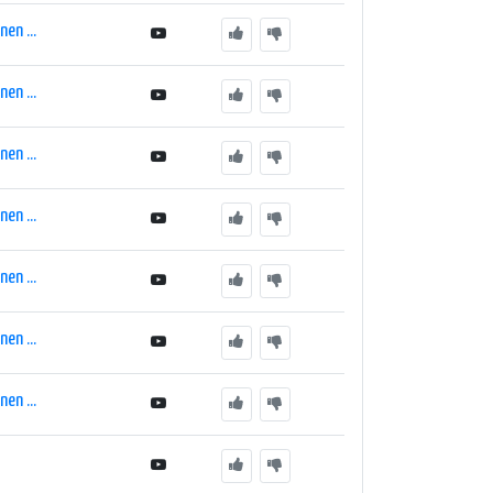
en ...
en ...
en ...
en ...
en ...
en ...
en ...