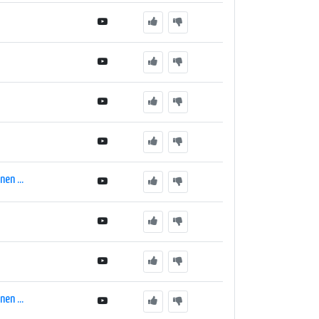
en ...
en ...