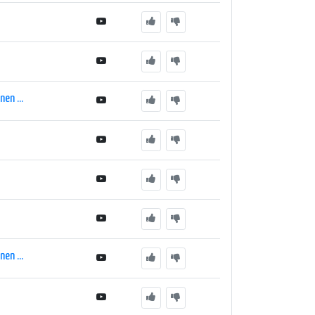
en ...
en ...