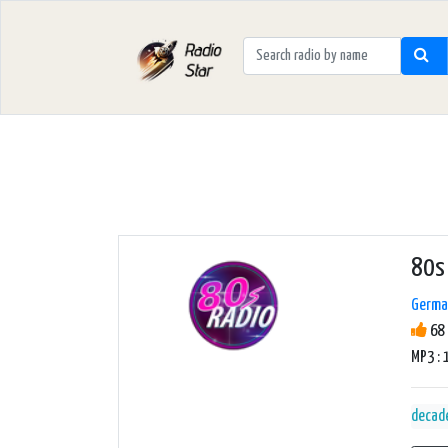
80s 
Germa
68 
MP3 : 
decad