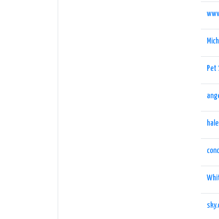
www
Mich
Pet 
ange
hal
cond
Whi
sky.