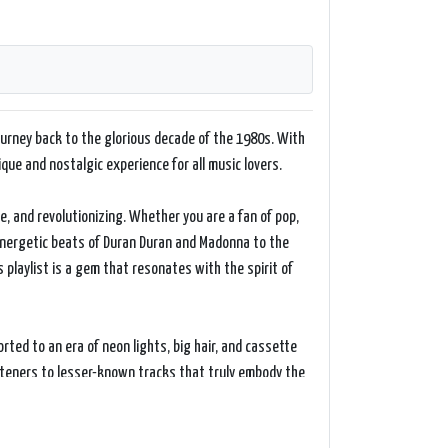
journey back to the glorious decade of the 1980s. With
nique and nostalgic experience for all music lovers.
, and revolutionizing. Whether you are a fan of pop,
 energetic beats of Duran Duran and Madonna to the
playlist is a gem that resonates with the spirit of
rted to an era of neon lights, big hair, and cassette
isteners to lesser-known tracks that truly embody the