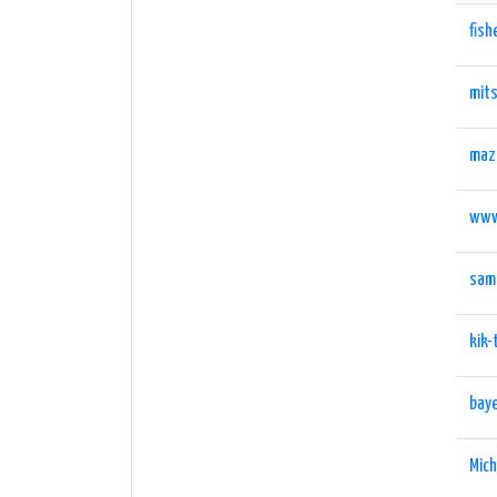
fis
mits
maz
www
sam
kik-
baye
Mich