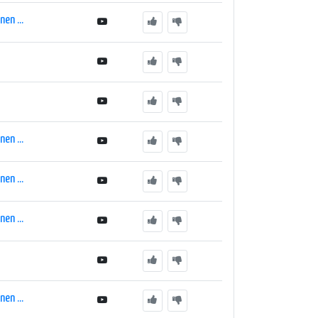
en ...
en ...
en ...
en ...
en ...