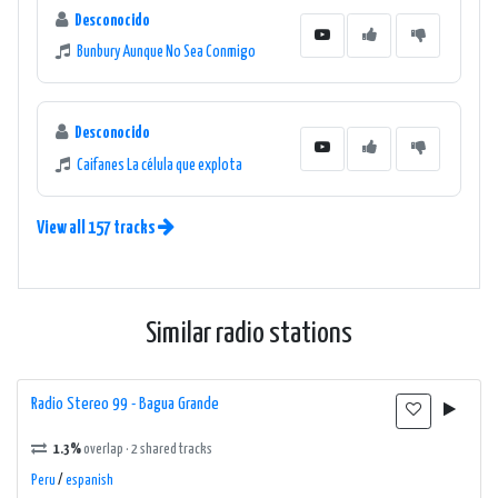
Desconocido
Bunbury Aunque No Sea Conmigo
Desconocido
Caifanes La célula que explota
View all 157 tracks
Similar radio stations
Radio Stereo 99 - Bagua Grande
1.3%
overlap · 2 shared tracks
Peru
/
espanish