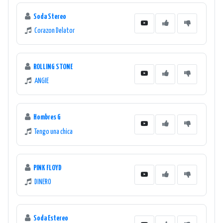
Soda Stereo
Corazon Delator
ROLLING STONE
ANGIE
Hombres G
Tengo una chica
PINK FLOYD
DINERO
Soda Estereo