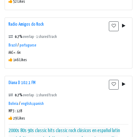
52 Likes
Radio Amigos do Rock
0.7%
overlap · 1 shared track
Brazil
/
portuguese
AAC+ : 64
146 Likes
Diana D 102.1 FM
0.7%
overlap · 1 shared track
Bolivia
/
english,spanish
MP3 : 128
29 Likes
2000s
80s
90s
classic hits
classic rock
clásicos en español
latin