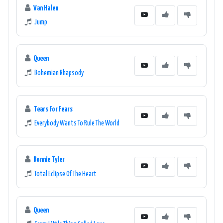
Van Halen
Jump
Queen
Bohemian Rhapsody
Tears For Fears
Everybody Wants To Rule The World
Bonnie Tyler
Total Eclipse Of The Heart
Queen