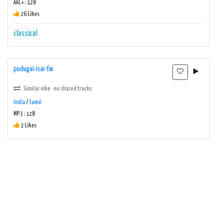
AAC+ : 128
26 Likes
classical
pudugai-isai-fm
Similar vibe · no shared tracks
India
/
tamil
MP3 : 128
2 Likes