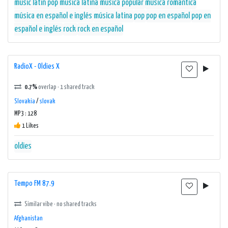
music
latin pop
musica latina
musica popular
musica romantica
música en español e inglés
música latina
pop
pop en español
pop en
español e inglés
rock
rock en español
RadioX - Oldies X
0.7%
overlap · 1 shared track
Slovakia
/
slovak
MP3 : 128
1 Likes
oldies
Tempo FM 87.9
Similar vibe · no shared tracks
Afghanistan