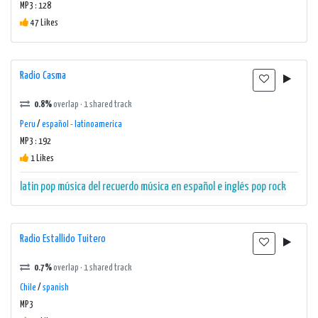
MP3 : 128
47 Likes
Radio Casma
0.8%
overlap · 1 shared track
Peru
/
español - latinoamerica
MP3 : 192
1 Likes
latin pop
música del recuerdo
música en español e inglés
pop rock
Radio Estallido Tuitero
0.7%
overlap · 1 shared track
Chile
/
spanish
MP3