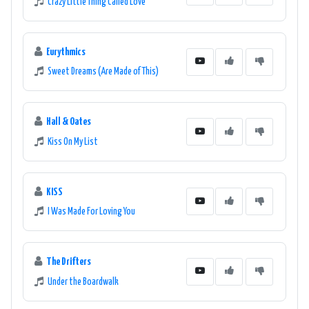
Crazy Little Thing Called Love
Eurythmics
Sweet Dreams (Are Made of This)
Hall & Oates
Kiss On My List
KISS
I Was Made For Loving You
The Drifters
Under the Boardwalk