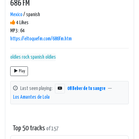
686 FM
Mexico
/ spanish
4 Likes
MP3 : 64
https://eltoquefm.com/686fm.htm
oldies
rock
spanish oldies
Play
Last seen playing:
08 Beber de tu sangre
—
Los Amantes de Lola
Top 50 tracks
of 157