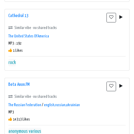
Cathedral 13
Similar vibe · no shared tracks
The United States Of America
MP3 : 192
1 Likes
rock
Beta Anon.FM
Similar vibe · no shared tracks
The Russian Federation
/
english,russian,ukrainian
MP3
14313 Likes
anonymous
various