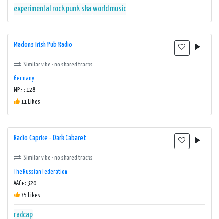
experimental rock
punk
ska
world music
Maclons Irish Pub Radio
Similar vibe · no shared tracks
Germany
MP3 : 128
11 Likes
Radio Caprice - Dark Cabaret
Similar vibe · no shared tracks
The Russian Federation
AAC+ : 320
35 Likes
radcap