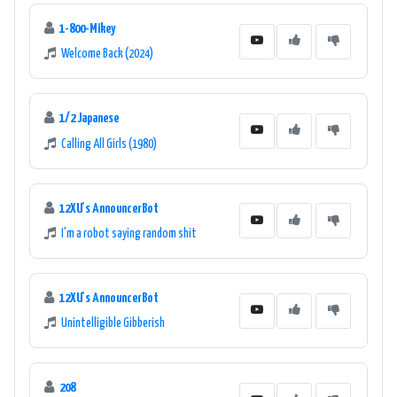
1-800-Mikey
Welcome Back (2024)
1/2 Japanese
Calling All Girls (1980)
12XU's AnnouncerBot
I'm a robot saying random shit
12XU's AnnouncerBot
Unintelligible Gibberish
208