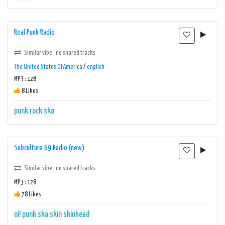
Real Punk Radio
Similar vibe · no shared tracks
The United States Of America
/
english
MP3 : 128
8 Likes
punk
rock
ska
Subculture 69 Radio (new)
Similar vibe · no shared tracks
MP3 : 128
78 Likes
oi!
punk
ska
skin
skinhead