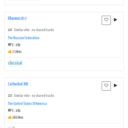
Dharma1937
Similar vibe · no shared tracks
The Russian Federation
MP3 : 192
7 Likes
classical
Cathedral XIII
Similar vibe · no shared tracks
The United States Of America
MP3 : 192
26 Likes