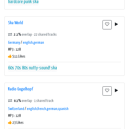
hardcore
punk
ska
Ska World
2.1%
overlap · 22 shared tracks
Germany
/
english,german
MP3 : 128
511 Likes
60s
70s
80s
nutty-sound!
ska
Radio Gugelhopf
0.1%
overlap · 1 shared track
Switzerland
/
english,french,german,spanish
MP3 : 128
23 Likes