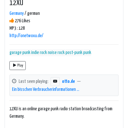
12XU
Germany
/ german
276 Likes
MP3 : 128
http://onetwoxu.de/
garage punk
indie rock
noise rock
post-punk
punk
Play
Last seen playing:
otto.de
—
Ein bisschen Verbraucherinformationen ...
12XU is an online garage punk radio station broadcasting from
Germany.