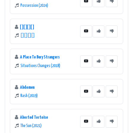
Possession (2024)
[][][][]
[][][][]
A Place To Bury Strangers
Situations Changes (2018)
Abdomen
Rash (2019)
Aborted Tortoise
The Sun (2021)