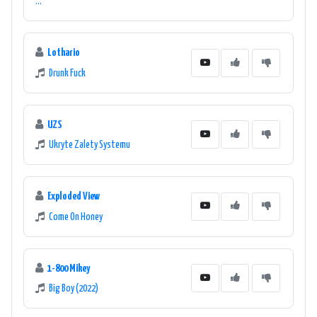
...
Lothario
Drunk Fuck
UZS
Ukryte Zalety Systemu
Exploded View
Come On Honey
1-800 Mikey
Big Boy (2022)