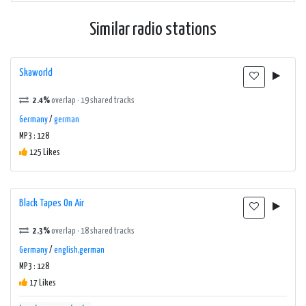
Similar radio stations
Skaworld
2.4%
overlap · 19 shared tracks
Germany
/
german
MP3 : 128
125 Likes
Black Tapes On Air
2.3%
overlap · 18 shared tracks
Germany
/
english,german
MP3 : 128
17 Likes