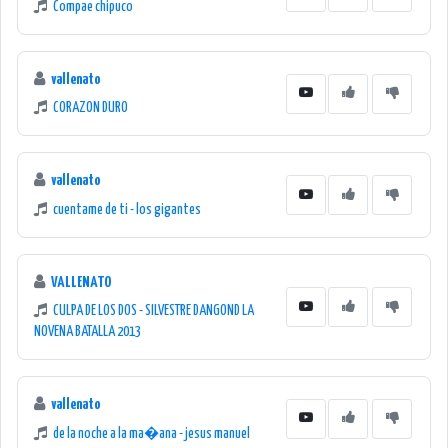
Compae chipuco
vallenato
CORAZON DURO
vallenato
cuentame de ti - los gigantes
VALLENATO
CULPA DE LOS DOS - SILVESTRE DANGOND LA
NOVENA BATALLA 2013
vallenato
de la noche a la ma�ana - jesus manuel