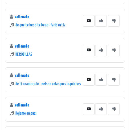
vallenato
de que te beso te beso - farid ortiz
vallenato
DE RODILLAS
vallenato
de ti enamorado - nelson velasquez inquietos
vallenato
Dejame en paz