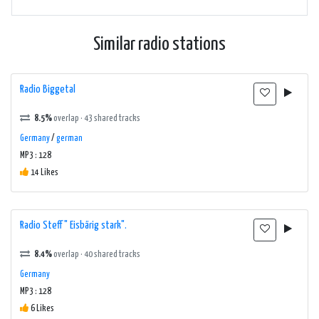
Similar radio stations
Radio Biggetal
8.5%
overlap · 43 shared tracks
Germany
/
german
MP3 : 128
14 Likes
Radio Steff " Eisbärig stark".
8.4%
overlap · 40 shared tracks
Germany
MP3 : 128
6 Likes