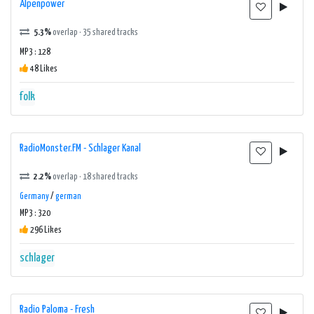
Alpenpower
5.3%
overlap · 35 shared tracks
MP3 : 128
48 Likes
folk
RadioMonster.FM - Schlager Kanal
2.2%
overlap · 18 shared tracks
Germany
/
german
MP3 : 320
296 Likes
schlager
Radio Paloma - Fresh