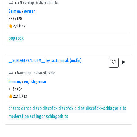
1.3%
overlap · 6 shared tracks
Germany
/
german
MP3 : 128
27 Likes
pop
rock
__SCHLAGERRADIO.FM__ by rautemusik (rm.fm)
1%
overlap · 2 shared tracks
Germany
/
english,german
MP3 : 192
214 Likes
charts
dance
disco
discofox
discofox oldies
discofox+schlager
hits
moderation
schlager
schlagerhits