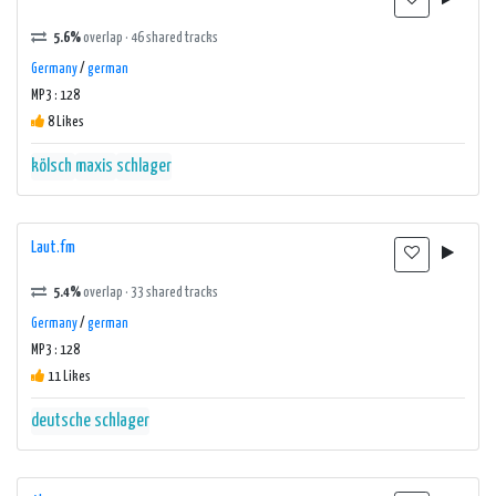
5.6%
overlap · 46 shared tracks
Germany
/
german
MP3 : 128
8 Likes
kölsch
maxis
schlager
Laut.fm
5.4%
overlap · 33 shared tracks
Germany
/
german
MP3 : 128
11 Likes
deutsche schlager