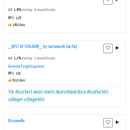
1.8%
overlap · 6 shared tracks
MP3 : 128
189 Likes
__BEST OF SCHLAGER__ by rautemusik (rm.fm)
1.7%
overlap · 7 shared tracks
Germany
/
english,german
MP3 : 192
810 Likes
70s disco
best music
charts
deutschland
disco
discofox
hits
schlager
schlagerhits
Discowelle