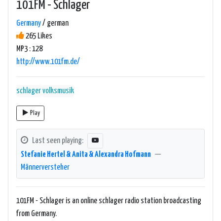
101FM - Schlager
Germany
/ german
265 Likes
MP3 : 128
http://www.101fm.de/
schlager
volksmusik
Play
Last seen playing:
Stefanie Hertel & Anita & Alexandra Hofmann
—
Männerversteher
101FM - Schlager is an online schlager radio station broadcasting
from Germany.