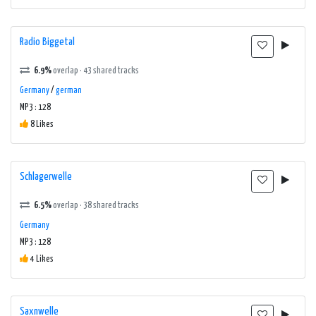
Radio Biggetal
6.9%
overlap · 43 shared tracks
Germany
/
german
MP3 : 128
8 Likes
Schlagerwelle
6.5%
overlap · 38 shared tracks
Germany
MP3 : 128
4 Likes
Saxnwelle