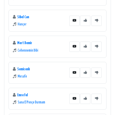
Sibel Can
Hançer
Mert Demir
Cehennemin Dibi
Semicenk
Mesafe
Emre Fel
Sana El Pençe Durmam