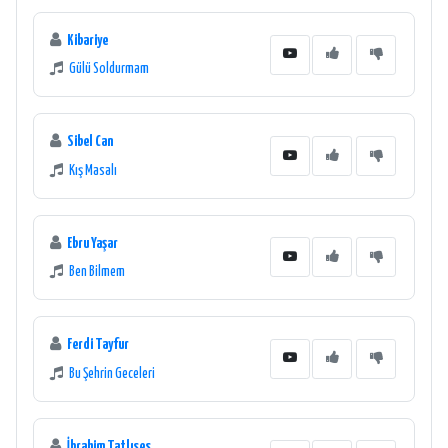
Kibariye
Gülü Soldurmam
Sibel Can
Kış Masalı
Ebru Yaşar
Ben Bilmem
Ferdi Tayfur
Bu Şehrin Geceleri
İbrahim Tatlıses