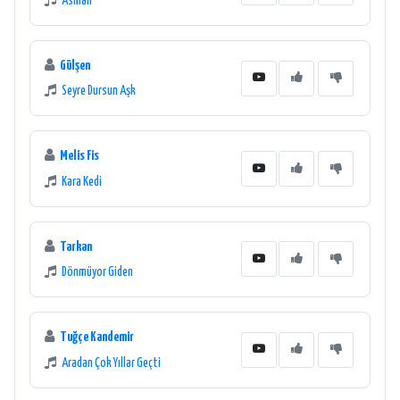
Asmalı
Gülşen
Seyre Dursun Aşk
Melis Fis
Kara Kedi
Tarkan
Dönmüyor Giden
Tuğçe Kandemir
Aradan Çok Yıllar Geçti