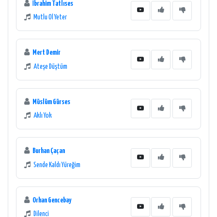
İbrahim Tatlıses
Mutlu Ol Yeter
Mert Demir
Ateşe Düştüm
Müslüm Gürses
Aklı Yok
Burhan Çaçan
Sende Kaldı Yüreğim
Orhan Gencebay
Dilenci