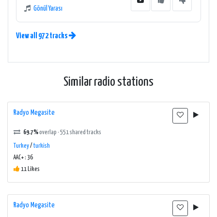
Gönül Yarası
View all 972 tracks
Similar radio stations
Radyo Megasite
69.7%
overlap · 551 shared tracks
Turkey
/
turkish
AAC+ : 36
11 Likes
Radyo Megasite