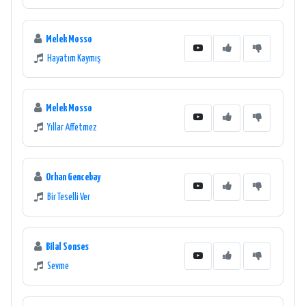
Melek Mosso
Hayatım Kaymış
Melek Mosso
Yıllar Affetmez
Orhan Gencebay
Bir Teselli Ver
Bilal Sonses
Sevme