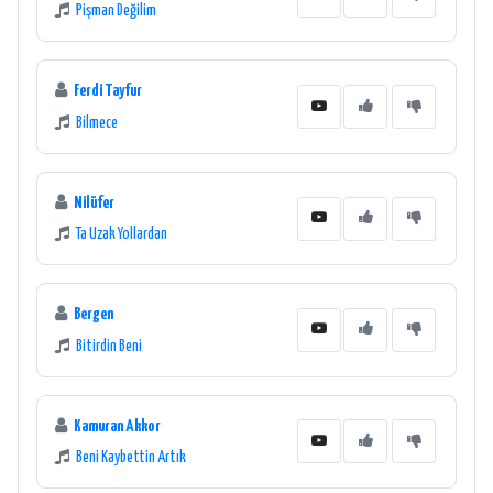
Pişman Değilim
Ferdi Tayfur
Bilmece
Nilüfer
Ta Uzak Yollardan
Bergen
Bitirdin Beni
Kamuran Akkor
Beni Kaybettin Artık