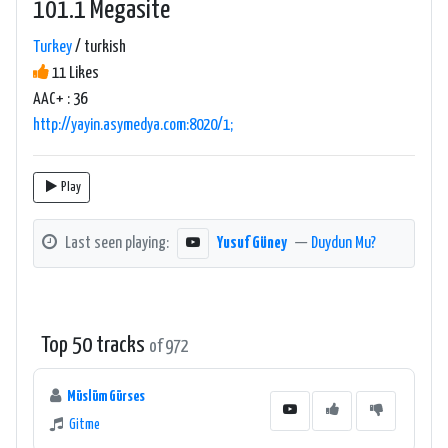
101.1 Megasite
Turkey
/ turkish
11 Likes
AAC+ : 36
http://yayin.asymedya.com:8020/1;
Play
Last seen playing:
Yusuf Güney
—
Duydun Mu?
Top 50 tracks
of 972
Müslüm Gürses
Gitme