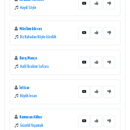
Haydi Söyle
Müslüm Gürses
Biz Babadan Böyle Gördük
Barış Manço
Halil İbrahim Sofrası
İntizar
Büyük İnsan
Kamuran Akkor
Güzeldi Yaşamak