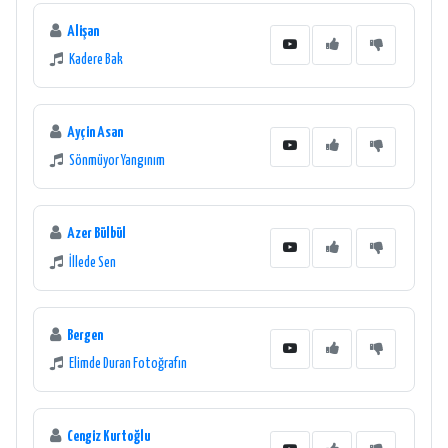
Alişan
Kadere Bak
Ayçin Asan
Sönmüyor Yangınım
Azer Bülbül
İllede Sen
Bergen
Elimde Duran Fotoğrafın
Cengiz Kurtoğlu