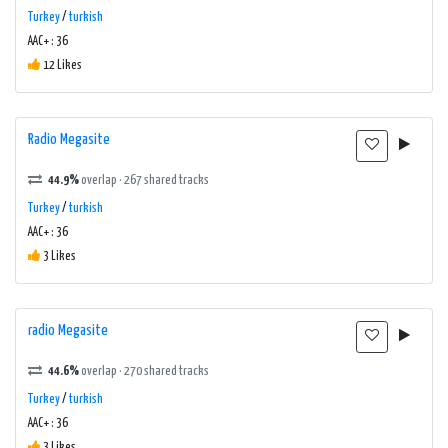
Turkey
/
turkish
AAC+ : 36
12 Likes
Radio Megasite
44.9%
overlap · 267 shared tracks
Turkey
/
turkish
AAC+ : 36
3 Likes
radio Megasite
44.6%
overlap · 270 shared tracks
Turkey
/
turkish
AAC+ : 36
3 Likes