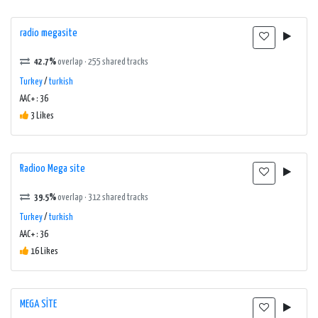
radio megasite
42.7%
overlap · 255 shared tracks
Turkey
/
turkish
AAC+ : 36
3 Likes
Radioo Mega site
39.5%
overlap · 312 shared tracks
Turkey
/
turkish
AAC+ : 36
16 Likes
MEGA SİTE