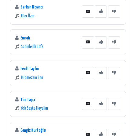
Serkan Nişancı
Eller Üzer
Emrah
Seninle İlk Defa
Ferdi Tayfur
Bilemezsin Sen
Tan Taşçı
Yok Başka Hayalim
Cengiz Kurtoğlu