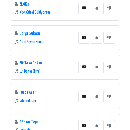
BLOK3
Çok Güzel Gülüyorsun
Derya Bedavacı
Seni Seven Kimdi
Elif Buse Doğan
14 Bahar (Live)
Funda Arar
Aklımdasın
Gökhan Tepe