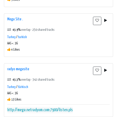
Mega Site .
43.9%
overlap · 250 shared tracks
Turkey
/
turkish
AAC+ : 36
4 Likes
radyo megasite
43.3%
overlap · 342 shared tracks
Turkey
/
türkisch
AAC+ : 36
13 Likes
http://mega.netradyom.com:7900/listen.pls