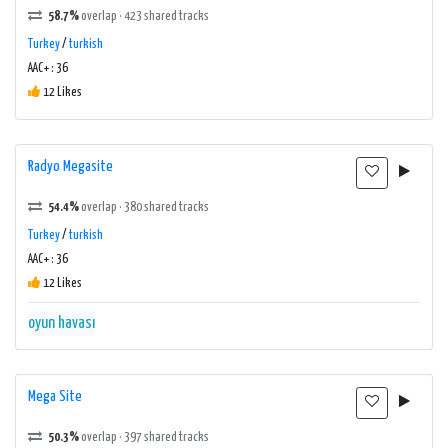
58.7%
overlap · 423 shared tracks
Turkey
/
turkish
AAC+ : 36
12 Likes
Radyo Megasite
54.4%
overlap · 380 shared tracks
Turkey
/
turkish
AAC+ : 36
12 Likes
oyun havası
Mega Site
50.3%
overlap · 397 shared tracks