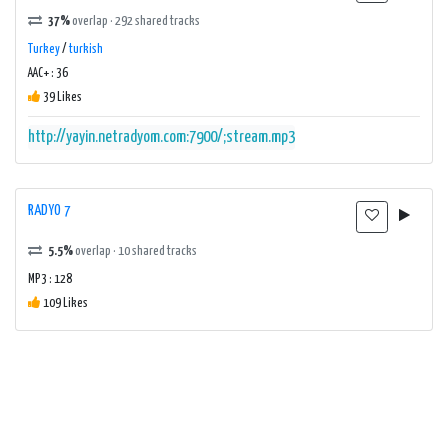
37%
overlap · 292 shared tracks
Turkey
/
turkish
AAC+ : 36
39 Likes
http://yayin.netradyom.com:7900/;stream.mp3
RADYO 7
5.5%
overlap · 10 shared tracks
MP3 : 128
109 Likes