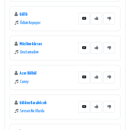
Güllü
Ödüm Kopuyor
Müslüm Gürses
Unutamadım
Azer Bülbül
Caney
Gülden Karaböcek
Sevsen Ne Olurdu