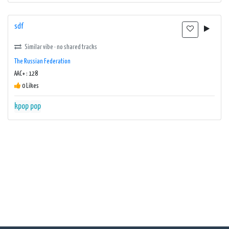
sdf
Similar vibe · no shared tracks
The Russian Federation
AAC+ : 128
0 Likes
kpop
pop