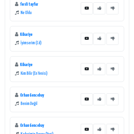
ferdi tayfur
Ne Oldu
Kibariye
İyimserim (Cd)
Kibariye
Kim Bilir (En Yenisi)
Orhan Gencebay
Benim Değil
Orhan Gencebay