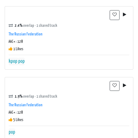
2.4%
overlap · 1 shared track
The Russian Federation
AAC+ : 128
1 Likes
kpop
pop
1.9%
overlap · 1 shared track
The Russian Federation
AAC+ : 128
5 Likes
pop