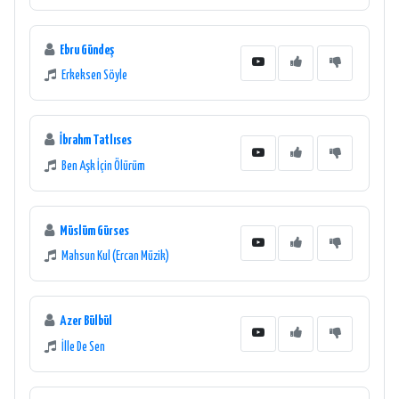
Ebru Gündeş
Erkeksen Söyle
İbrahm Tatlıses
Ben Aşk İçin Ölürüm
Müslüm Gürses
Mahsun Kul (Ercan Müzik)
Azer Bülbül
İlle De Sen