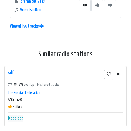
ibrahim tatl?ses
Vur Gitsin Beni
View all 59 tracks
Similar radio stations
sdf
84.6%
overlap · 44 shared tracks
The Russian Federation
AAC+ : 128
2 Likes
kpop
pop