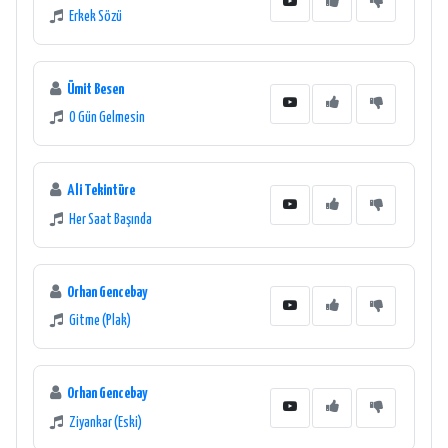
Erkek Sözü
Ümit Besen
O Gün Gelmesin
Ali Tekintüre
Her Saat Başında
Orhan Gencebay
Gitme (Plak)
Orhan Gencebay
Ziyankar (Eski)