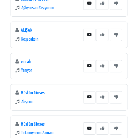
Ağlıyorsam Yaşıyorum
ALiŞAN
Koşacaksın
emrah
Yanıyor
Müslüm Gürses
Alışırım
Müslüm Gürses
Tutamıyorum Zamanı