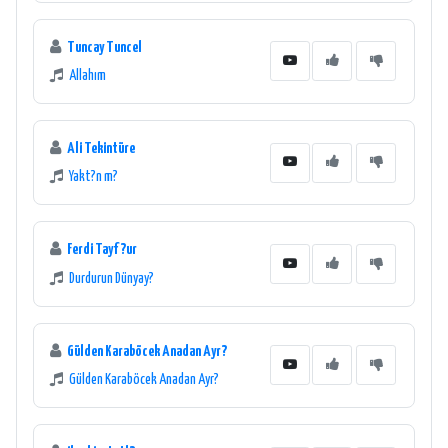
Tuncay Tuncel
Allahım
Ali Tekintüre
Yakt?n m?
Ferdi Tayf?ur
Durdurun Dünyay?
Gülden Karaböcek Anadan Ayr?
Gülden Karaböcek Anadan Ayr?