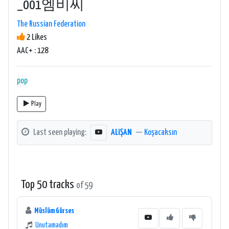
_001엠비씨
The Russian Federation
2 Likes
AAC+ : 128
pop
Play
Last seen playing:
ALiŞAN
—
Koşacaksın
Top 50 tracks
of 59
Müslüm Gürses
Unutamadım