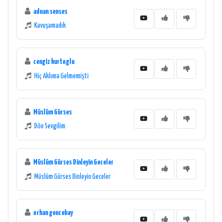
adnan senses
Kavuşamadık
cengiz kurtoglu
Hiç Aklıma Gelmemişti
Müslüm Gürses
Dön Sevgilim
Müslüm Gürses Dinleyin Geceler
Müslüm Gürses Dinleyin Geceler
orhan gencebay