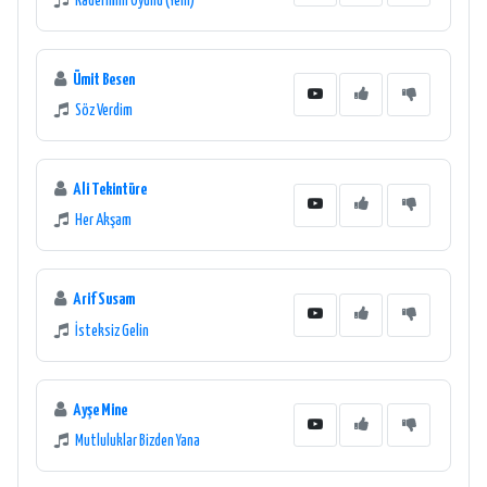
Kaderimin Oyunu (Yeni)
Ümit Besen
Söz Verdim
Ali Tekintüre
Her Akşam
Arif Susam
İsteksiz Gelin
Ayşe Mine
Mutluluklar Bizden Yana