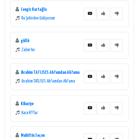
Cengiz Kurtoğlu
Bu Şehirden Gidiyorum
güllü
Zalim Yar
ibrahim TATLISES Ak?amdan Ak?ama
ibrahim TATLISES Ak?amdan Ak?ama
Kibariye
Kara K??lar
Muhittin Seçen