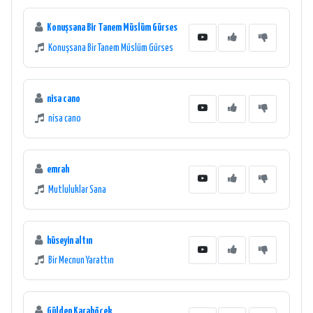
Konuşsana Bir Tanem Müslüm Gürses
Konuşsana Bir Tanem Müslüm Gürses
nisa cano
nisa cano
emrah
Mutluluklar Sana
hüseyin altın
Bir Mecnun Yarattın
Gülden Karaböcek