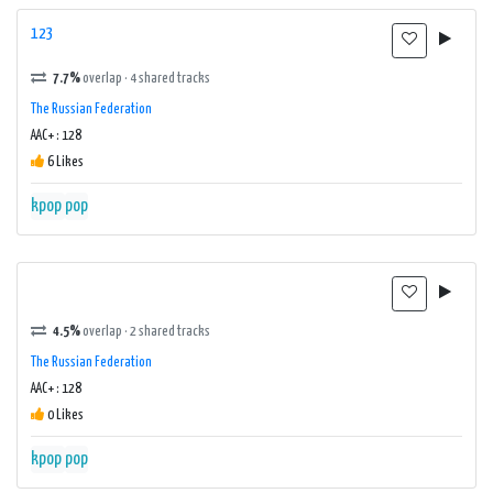
123
7.7%
overlap · 4 shared tracks
The Russian Federation
AAC+ : 128
6 Likes
kpop
pop
4.5%
overlap · 2 shared tracks
The Russian Federation
AAC+ : 128
0 Likes
kpop
pop