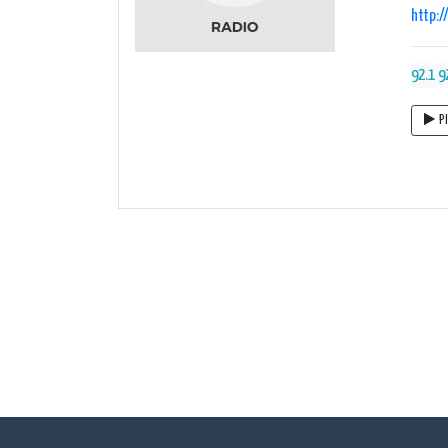
http:/
92.1
9
P