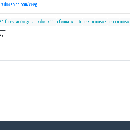
/radiocanion.com/xeeg
2.1 fm
estación
grupo radio cañón
informativo ntr
mexico
musica
méxico
músic
lay