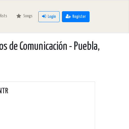
ylists
Songs
Login
Register
os de Comunicación - Puebla,
 NTR