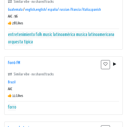
Similar vibe · no shared tracks
Guatemala
/
english,english/ españa/ russian /francia /italia,spanish
AAC : 96
28 Likes
entretenimiento
folk music
latinoamérica
musica latinoamericana
orquesta tipica
Forró FM
Similar vibe · no shared tracks
Brazil
AAC
11 Likes
forro