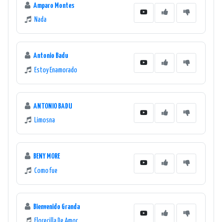
Amparo Montes
Nada
Antonio Badu
Estoy Enamorado
ANTONIO BADU
Limosna
BENY MORE
Como fue
Bienvenido Granda
Florecilla De Amor