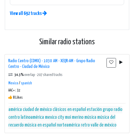
View all 692 tracks
Similar radio stations
Radio Centro (CDMX) - 1030 AM - XEQR-AM - Grupo Radio
Centro - Ciudad de México
34.3%
overlap · 207 shared tracks
Mexico
/
spanish
AAC+ : 32
8 Likes
américa
ciudad de méxico
clásicos en español
estación
grupo radio
centro
latinoamérica
mexico city
moi merino
música
música del
recuerdo
música en español
norteamérica
retro
valle de méxico