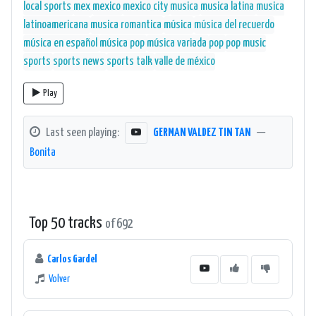
local sports
mex
mexico
mexico city
musica
musica latina
musica
latinoamericana
musica romantica
música
música del recuerdo
música en español
música pop
música variada
pop
pop music
sports
sports news
sports talk
valle de méxico
Play
Last seen playing:
GERMAN VALDEZ TIN TAN
—
Bonita
Top 50 tracks
of 692
Carlos Gardel
Volver