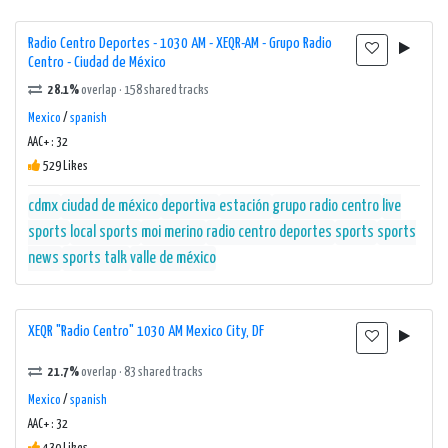
Radio Centro Deportes - 1030 AM - XEQR-AM - Grupo Radio
Centro - Ciudad de México
28.1%
overlap · 158 shared tracks
Mexico
/
spanish
AAC+ : 32
529 Likes
cdmx
ciudad de méxico
deportiva
estación
grupo radio centro
live
sports
local sports
moi merino
radio centro deportes
sports
sports
news
sports talk
valle de méxico
XEQR "Radio Centro" 1030 AM Mexico City, DF
21.7%
overlap · 83 shared tracks
Mexico
/
spanish
AAC+ : 32