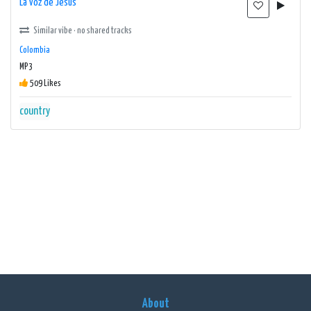
La voz de Jesús
Similar vibe · no shared tracks
Colombia
MP3
509 Likes
country
About