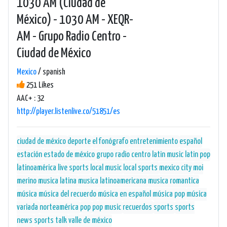
1030 AM (Ciudad de
México) - 1030 AM - XEQR-
AM - Grupo Radio Centro -
Ciudad de México
Mexico
/ spanish
251 Likes
AAC+ : 32
http://player.listenlive.co/51851/es
ciudad de méxico
deporte
el fonógrafo
entretenimiento
español
estación
estado de méxico
grupo radio centro
latin music
latin pop
latinoamérica
live sports
local music
local sports
mexico city
moi
merino
musica latina
musica latinoamericana
musica romantica
música
música del recuerdo
música en español
música pop
música
variada
norteamérica
pop
pop music
recuerdos
sports
sports
news
sports talk
valle de méxico