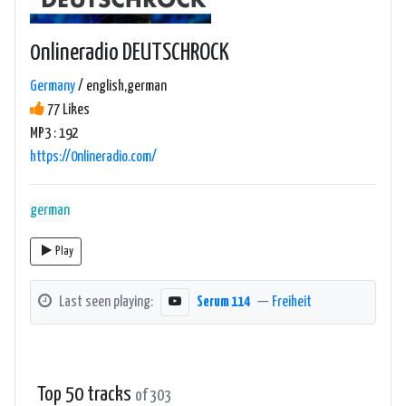
0nlineradio DEUTSCHROCK
Germany
/ english,german
77 Likes
MP3 : 192
https://0nlineradio.com/
german
Play
Last seen playing:
Serum 114
—
Freiheit
Top 50 tracks
of 303