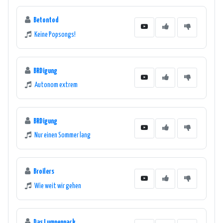
Betontod
Keine Popsongs!
BRDigung
Autonom extrem
BRDigung
Nur einen Sommer lang
Broilers
Wie weit wir gehen
Das Lumpenpack