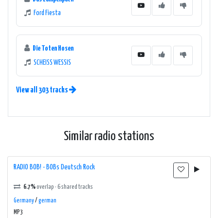
Ford Fiesta
Die Toten Hosen
SCHEISS WESSIS
View all 303 tracks
Similar radio stations
RADIO BOB! - BOBs Deutsch Rock
6.7%
overlap · 6 shared tracks
Germany
/
german
MP3