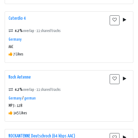
Cuterdio 4
4.2%
overlap · 11 shared tracks
Germany
AAC
7 Likes
Rock Antenne
4.2%
overlap · 11 shared tracks
Germany
/
german
MP3 : 128
145 Likes
ROCKANTENNE Deutschrock (64 kbps AAC)