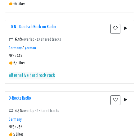
66 Likes
- 0 N - Deutsch Rock on Radio
6.5%
overlap · 17 shared tracks
Germany
/
german
MP3 : 128
67 Likes
alternative
hard rock
rock
D-Rockz Radio
4.3%
overlap · 2 shared tracks
Germany
MP3 : 256
5 Likes