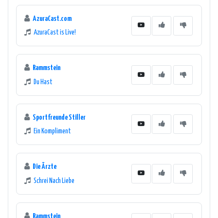
AzuraCast.com
AzuraCast is Live!
Rammstein
Du Hast
Sportfreunde Stiller
Ein Kompliment
Die Ärzte
Schrei Nach Liebe
Rammstein