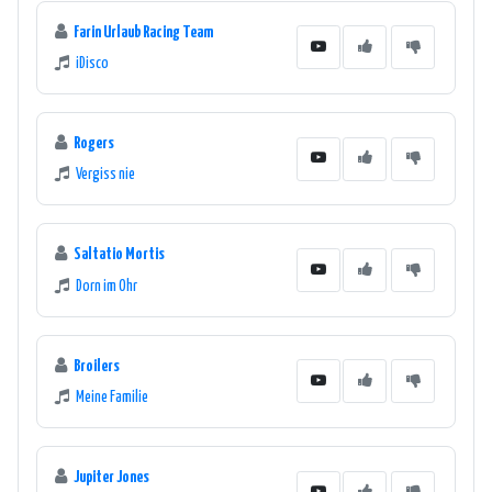
Farin Urlaub Racing Team
iDisco
Rogers
Vergiss nie
Saltatio Mortis
Dorn im Ohr
Broilers
Meine Familie
Jupiter Jones