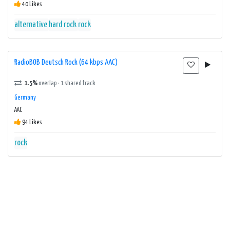
40 Likes
alternative
hard rock
rock
RadioBOB Deutsch Rock (64 kbps AAC)
1.5%
overlap · 1 shared track
Germany
AAC
94 Likes
rock