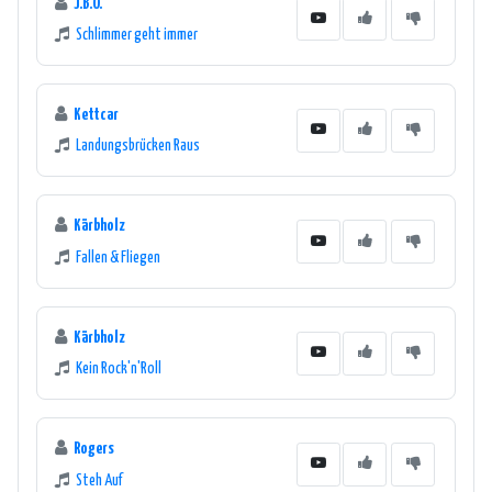
J.B.O.
Schlimmer geht immer
Kettcar
Landungsbrücken Raus
Kärbholz
Fallen & Fliegen
Kärbholz
Kein Rock'n'Roll
Rogers
Steh Auf