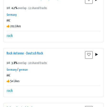
4.2%
overlap · 11 shared tracks
Germany
AAC
201 Likes
rock
Rock Antenne - Deutsch Rock
3.8%
overlap · 10 shared tracks
Germany
/
german
AAC
54 Likes
rock