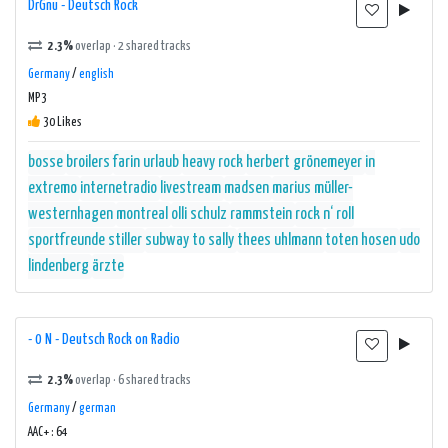
DrGnu - Deutsch Rock
2.3%
overlap · 2 shared tracks
Germany
/
english
MP3
30 Likes
bosse
broilers
farin urlaub
heavy rock
herbert grönemeyer
in
extremo
internetradio
livestream
madsen
marius müller-
westernhagen
montreal
olli schulz
rammstein
rock n‘ roll
sportfreunde stiller
subway to sally
thees uhlmann
toten hosen
udo
lindenberg
ärzte
- 0 N - Deutsch Rock on Radio
2.3%
overlap · 6 shared tracks
Germany
/
german
AAC+ : 64