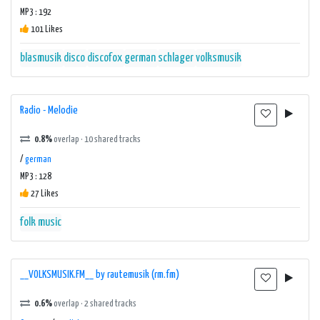
MP3 : 192
101 Likes
blasmusik
disco
discofox
german
schlager
volksmusik
Radio - Melodie
0.8%
overlap · 10 shared tracks
/
german
MP3 : 128
27 Likes
folk music
__VOLKSMUSIK.FM__ by rautemusik (rm.fm)
0.6%
overlap · 2 shared tracks