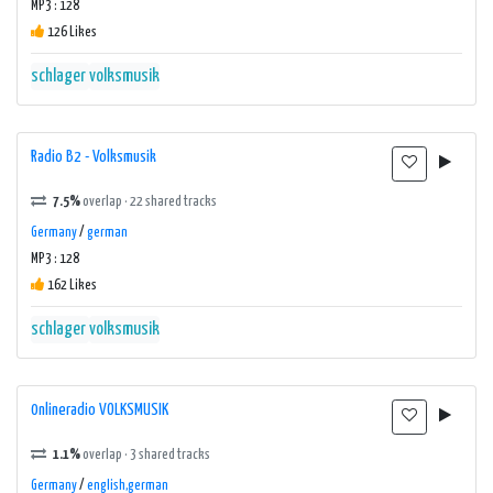
MP3 : 128
126 Likes
schlager
volksmusik
Radio B2 - Volksmusik
7.5%
overlap · 22 shared tracks
Germany
/
german
MP3 : 128
162 Likes
schlager
volksmusik
0nlineradio VOLKSMUSIK
1.1%
overlap · 3 shared tracks
Germany
/
english,german