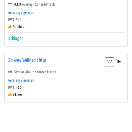
0.1%
overlap · 1 shared track
Germany
/
german
MP3 : 320
90 Likes
schlager
Schwany Weihnacht http
Similar vibe · no shared tracks
Germany
/
german
MP3 : 320
8 Likes