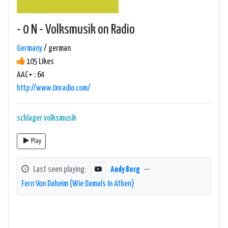
- 0 N - Volksmusik on Radio
Germany
/ german
105 Likes
AAC+ : 64
http://www.0nradio.com/
schlager
volksmusik
Play
Last seen playing:
Andy Borg
—
Fern Von Daheim (Wie Damals In Athen)