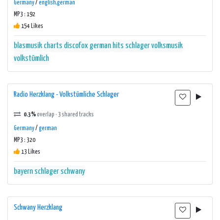
Germany
/
english,german
MP3 : 192
154 Likes
blasmusik
charts
discofox
german
hits
schlager
volksmusik
volkstümlich
Radio Herzklang - Volkstümliche Schlager
0.3%
overlap · 3 shared tracks
Germany
/
german
MP3 : 320
13 Likes
bayern
schlager
schwany
Schwany Herzklang