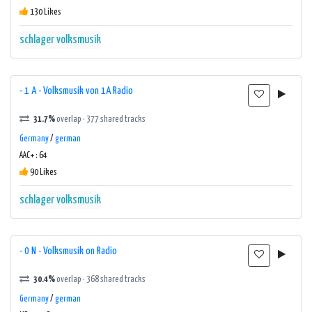
130 Likes
schlager
volksmusik
- 1 A - Volksmusik von 1A Radio
31.7%
overlap · 377 shared tracks
Germany
/
german
AAC+ : 64
90 Likes
schlager
volksmusik
- 0 N - Volksmusik on Radio
30.4%
overlap · 368 shared tracks
Germany
/
german