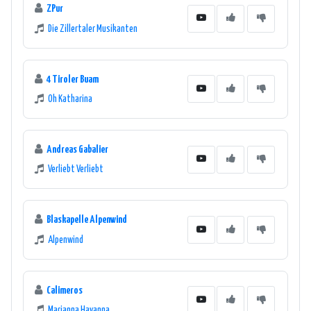
ZPur
Die Zillertaler Musikanten
4 Tiroler Buam
Oh Katharina
Andreas Gabalier
Verliebt Verliebt
Blaskapelle Alpenwind
Alpenwind
Calimeros
Marianna Havanna