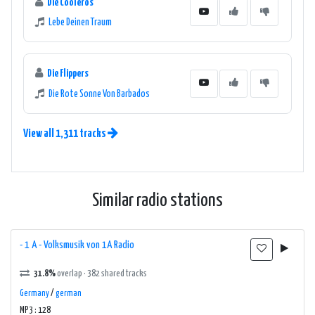
Die Cooleros
Lebe Deinen Traum
Die Flippers
Die Rote Sonne Von Barbados
View all 1,311 tracks
Similar radio stations
- 1 A - Volksmusik von 1A Radio
31.8%
overlap · 382 shared tracks
Germany
/
german
MP3 : 128