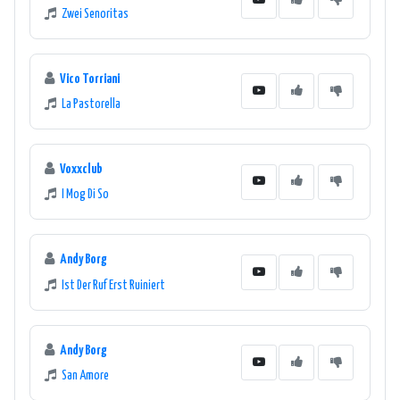
Zwei Senoritas
Vico Torriani
La Pastorella
Voxxclub
I Mog Di So
Andy Borg
Ist Der Ruf Erst Ruiniert
Andy Borg
San Amore