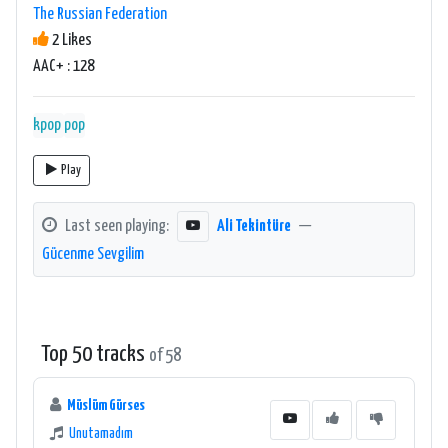
The Russian Federation
2 Likes
AAC+ : 128
kpop
pop
Play
Last seen playing:
Ali Tekintüre
—
Gücenme Sevgilim
Top 50 tracks
of 58
Müslüm Gürses
Unutamadım