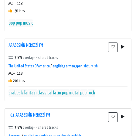
AAC+ : 128
19 Likes
pop
pop music
ARABESKİN MERKEZİ FM
7.8%
overlap · 4 shared tracks
The United States Of America
/
english,german,spanish,turkish
AAC+ : 128
20 Likes
arabesk fantazi
classical
latin pop
metal
pop
rock
_01 ARABESKİN MERKEZİ FM
7.8%
overlap · 4 shared tracks