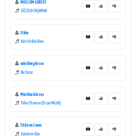
MÜSLÜM GÜRSES
GÜZELDi YAŞAMAK
Etkin
Küstürdün Beni
müslüm gürses
Ne Yazar
Müslüm Gürses
Yıllar Utansın (Ercan Müzik)
Yıldırım Caner
Günlerin Olur