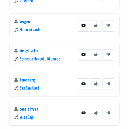
Bir Bilsen
bergen
Halim mi Vardı
hüseyin altın
Sarhoşun Mektubu Okunmaz
ömer danış
Sen Beni Unut
cengiz imren
Yalan Değil