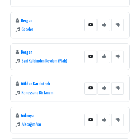
Bergen
Geceler
Bergen
Seni Kalbimden Kovdum (Plak)
Gülden Karaböcek
Konuşsana Bir Tanem
Gülenya
Alacağım Var