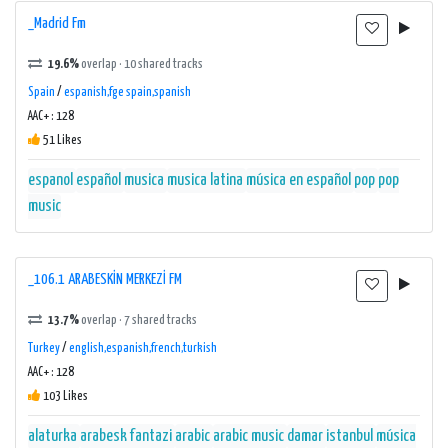
_Madrid Fm
19.6%
overlap · 10 shared tracks
Spain
/
espanish,fge spain,spanish
AAC+ : 128
51 Likes
espanol
español
musica
musica latina
música en español
pop
pop
music
_106.1 ARABESKİN MERKEZİ FM
13.7%
overlap · 7 shared tracks
Turkey
/
english,espanish,french,turkish
AAC+ : 128
103 Likes
alaturka
arabesk fantazi
arabic
arabic music
damar
istanbul
música