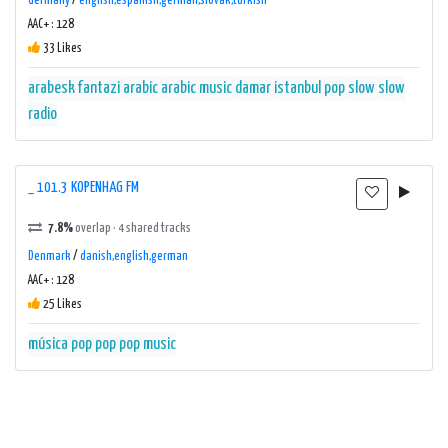
Germany
/
english,espanish,german,slovak,turkish
AAC+ : 128
33 Likes
arabesk fantazi
arabic
arabic music
damar
istanbul
pop
slow
slow
radio
_ 101.3 KOPENHAG FM
7.8%
overlap · 4 shared tracks
Denmark
/
danish,english,german
AAC+ : 128
25 Likes
música pop
pop
pop music