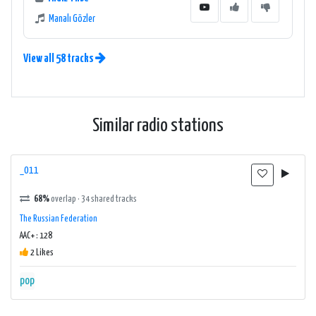
Manalı Gözler
View all 58 tracks
Similar radio stations
_011
68%
overlap · 34 shared tracks
The Russian Federation
AAC+ : 128
2 Likes
pop