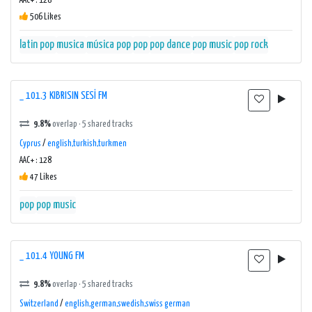
AAC+ : 128
506 Likes
latin pop
musica
música pop
pop
pop dance
pop music
pop rock
_ 101.3 KIBRISIN SESİ FM
9.8%
overlap · 5 shared tracks
Cyprus
/
english,turkish,turkmen
AAC+ : 128
47 Likes
pop
pop music
_ 101.4 YOUNG FM
9.8%
overlap · 5 shared tracks
Switzerland
/
english,german,swedish,swiss german