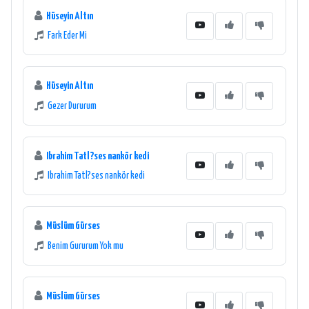
Hüseyin Altın
Fark Eder Mi
Hüseyin Altın
Gezer Dururum
Ibrahim Tatl?ses nankör kedi
Ibrahim Tatl?ses nankör kedi
Müslüm Gürses
Benim Gururum Yok mu
Müslüm Gürses