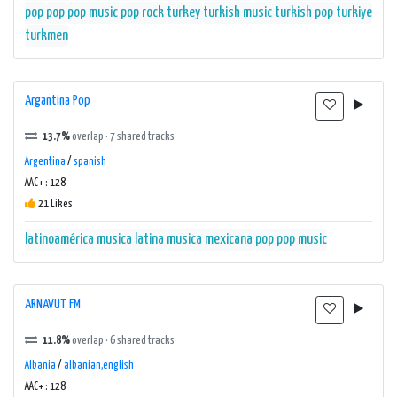
pop
pop
pop music
pop rock
turkey
turkish music
turkish pop
turkiye
turkmen
Argantina Pop
13.7%
overlap · 7 shared tracks
Argentina
/
spanish
AAC+ : 128
21 Likes
latinoamérica
musica latina
musica mexicana
pop
pop music
ARNAVUT FM
11.8%
overlap · 6 shared tracks
Albania
/
albanian,english
AAC+ : 128