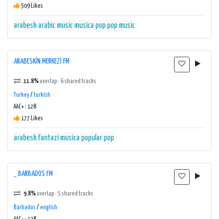
509 Likes
arabesk
arabic music
musica
pop
pop music
ARABESKİN MERKEZİ FM
11.8%
overlap · 6 shared tracks
Turkey
/
turkish
AAC+ : 128
177 Likes
arabesk fantazi
musica popular
pop
_ BARBADOS FM
9.8%
overlap · 5 shared tracks
Barbados
/
english