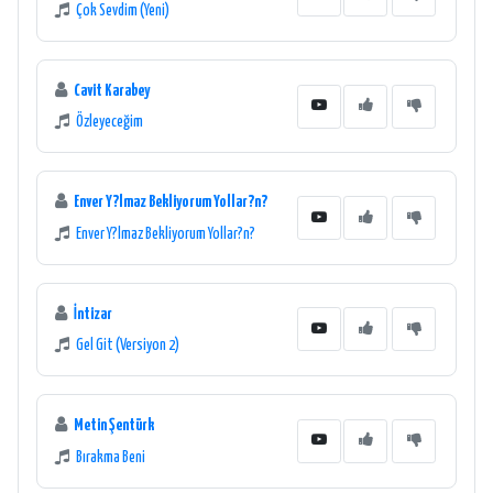
Çok Sevdim (Yeni)
Cavit Karabey
Özleyeceğim
Enver Y?lmaz Bekliyorum Yollar?n?
Enver Y?lmaz Bekliyorum Yollar?n?
İntizar
Gel Git (Versiyon 2)
Metin Şentürk
Bırakma Beni