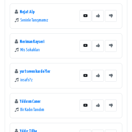
Nejat Alp
Seninle Tanışmamız
Neriman Kayseri
Mis Sokakları
yurtseven karde?ler
insafs?z
Yıldırım Caner
Bir Kadın Tanıdım
Yıldız Tilbe