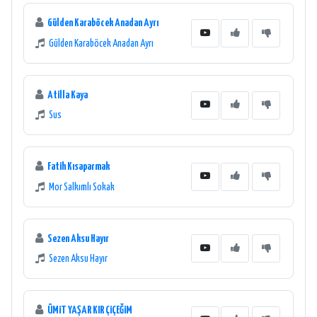
Gülden Karaböcek Anadan Ayrı
Gülden Karaböcek Anadan Ayrı
Atilla Kaya
Sus
Fatih Kısaparmak
Mor Salkımlı Sokak
Sezen Aksu Hayır
Sezen Aksu Hayır
ÜMiT YAŞAR KIR ÇiÇEĞiM