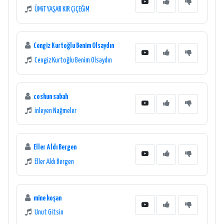
ÜMiT YAŞAR KIR ÇiÇEĞiM
Cengiz Kurtoğlu Benim Olsaydın
Cengiz Kurtoğlu Benim Olsaydın
coskun sabah
inleyen Nağmeler
Eller Aldı Bergen
Eller Aldı Bergen
mine koşan
Unut Gitsin